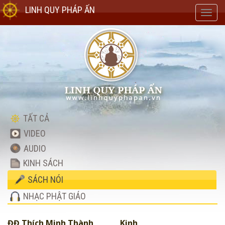
LINH QUY PHÁP ẤN
Toggl
navig
TẤT CẢ
VIDEO
AUDIO
KINH SÁCH
SÁCH NÓI
NHẠC PHẬT GIÁO
ĐĐ Thích Minh Thành
Kinh