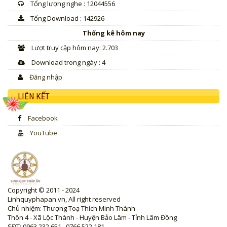
Tổng lượng nghe : 12044556
Tổng Download : 142926
Thống kê hôm nay
Lượt truy cập hôm nay: 2.703
Download trong ngày : 4
Đăng nhập
LIÊN KẾT
Facebook
YouTube
Copyright © 2011 - 2024
Linhquyphapan.vn, All right reserved
Chủ nhiệm: Thượng Toạ Thích Minh Thành
Thôn 4 - Xã Lộc Thành - Huyện Bảo Lâm - Tỉnh Lâm Đồng
SĐT: 0963 232 651 , 0766 522 181